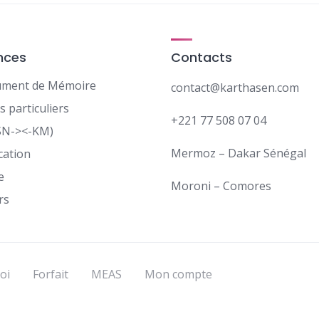
nces
Contacts
ment de Mémoire
contact@karthasen.com
s particuliers
+221 77 508 07 04
SN-><-KM)
Mermoz – Dakar Sénégal
cation
e
Moroni – Comores
rs
oi
Forfait
MEAS
Mon compte