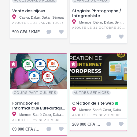
ACCESSOIRES FEMME
OFFRES D'EMPLOI
Vente des bijoux
Stagiaire Photographe /
Infographiste
Castor, Dakar, Dakar, Sénégal
Mermoz, Dakar, Dakar, Sénégal
AJOUTÉ LE 22 JANVIER 2026
AJOUTÉ LE 31 OCTOBRE 2025
500 CFA / KMF
COURS PARTICULIERS
AUTRES SERVICES
Formation en
Création de site web
Informatique Bureautique
Mermoz-Sacré-Cœur, Dakar, Dakar, Sénégal
Mermoz-Sacré-Cœur, Dakar, Dakar, Sénégal
AJOUTÉ LE 29 SEPTEMBRE 2025
AJOUTÉ LE 29 SEPTEMBRE 2025
269 000 CFA / KMF
69 000 CFA / KMF