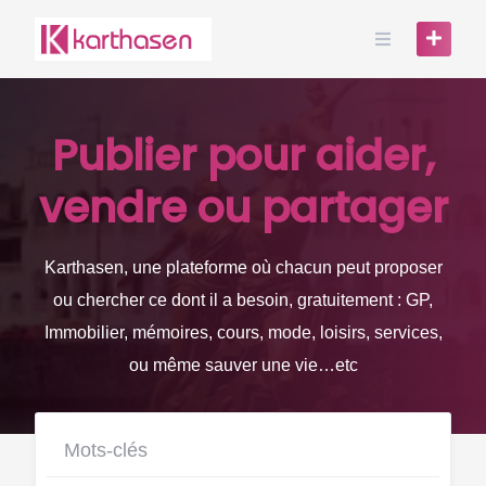
Skip
to
content
Publier pour aider,
vendre ou partager
Karthasen, une plateforme où chacun peut proposer
ou chercher ce dont il a besoin, gratuitement : GP,
Immobilier, mémoires, cours, mode, loisirs, services,
ou même sauver une vie…etc