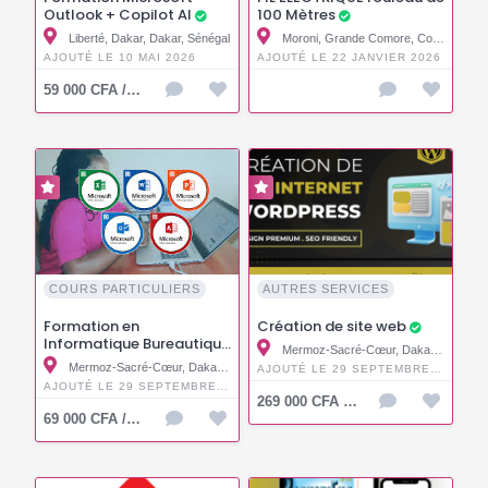
Outlook + Copilot AI
100 Mètres
Liberté, Dakar, Dakar, Sénégal
Moroni, Grande Comore, Comores
AJOUTÉ LE 10 MAI 2026
AJOUTÉ LE 22 JANVIER 2026
59 000 CFA / KMF
COURS PARTICULIERS
AUTRES SERVICES
Formation en
Création de site web
Informatique Bureautique
Mermoz-Sacré-Cœur, Dakar, Dakar, Sénégal
Mermoz-Sacré-Cœur, Dakar, Dakar, Sénégal
AJOUTÉ LE 29 SEPTEMBRE 2025
AJOUTÉ LE 29 SEPTEMBRE 2025
269 000 CFA / KMF
69 000 CFA / KMF