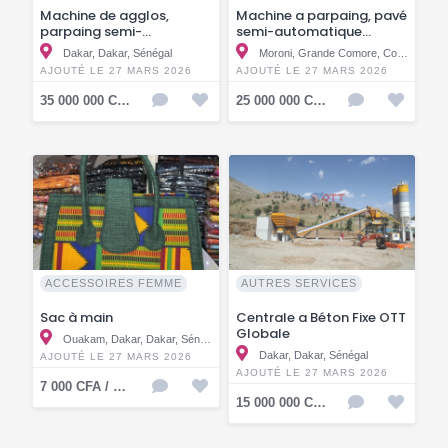
Machine de agglos,
Machine a parpaing, pavé
parpaing semi-
semi-automatique
automatique OTT5.1SA
OTT4.1SA
Dakar, Dakar, Sénégal
Moroni, Grande Comore, Comores
AJOUTÉ LE 27 MARS 2026
AJOUTÉ LE 27 MARS 2026
35 000 000 CFA / KMF
25 000 000 CFA / KMF
ACCESSOIRES FEMME
AUTRES SERVICES
Sac à main
Centrale a Béton Fixe OTT
Globale
Ouakam, Dakar, Dakar, Sénégal
Dakar, Dakar, Sénégal
AJOUTÉ LE 27 MARS 2026
AJOUTÉ LE 27 MARS 2026
7 000 CFA / KMF
15 000 000 CFA / KMF