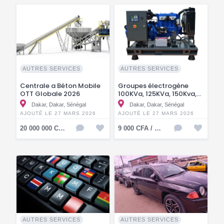
AUTRES SERVICES
AUTRES SERVICES
Centrale a Béton Mobile
Groupes électrogène
OTT Globale 2026
100KVa, 125KVa, 150Kva,
175KVa OTT Globale
Dakar, Dakar, Sénégal
Dakar, Dakar, Sénégal
AJOUTÉ LE 27 MARS 2026
AJOUTÉ LE 27 MARS 2026
20 000 000 CFA / KMF
9 000 CFA / KMF
AUTRES SERVICES
AUTRES SERVICES