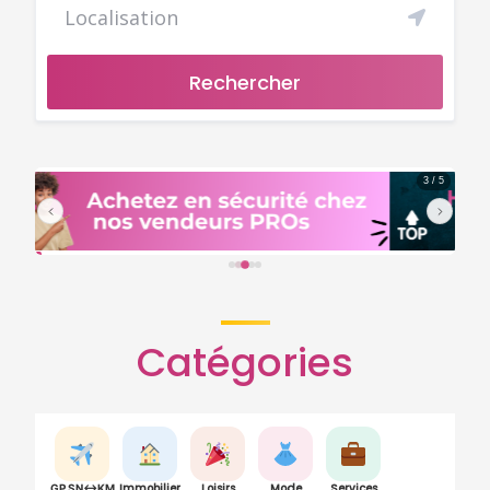
Rechercher
3 / 5
Catégories
Immobilier
Loisirs
Mode
Services
GP SN↔KM