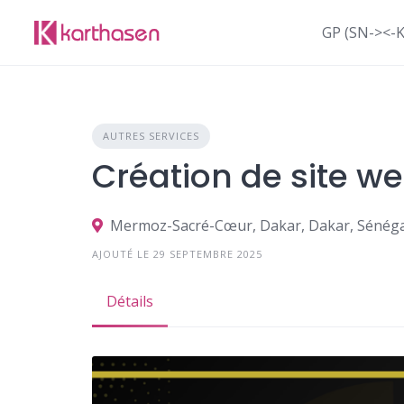
Skip
to
GP (SN-><-
content
AUTRES SERVICES
Création de site w
Mermoz-Sacré-Cœur, Dakar, Dakar, Sénéga
AJOUTÉ LE 29 SEPTEMBRE 2025
Détails