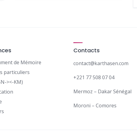
nces
Contacts
ment de Mémoire
contact@karthasen.com
s particuliers
+221 77 508 07 04
SN-><-KM)
Mermoz – Dakar Sénégal
cation
e
Moroni – Comores
rs