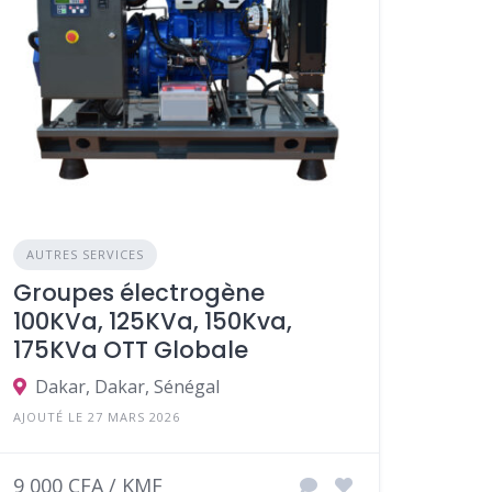
AUTRES SERVICES
Groupes électrogène
100KVa, 125KVa, 150Kva,
175KVa OTT Globale
Dakar, Dakar, Sénégal
AJOUTÉ LE 27 MARS 2026
9 000 CFA / KMF