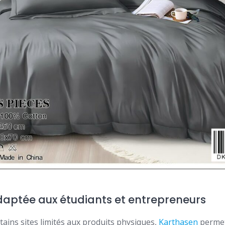
aptée aux étudiants et entrepreneurs
ains sites limités aux produits physiques,
Karthasen
permet