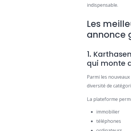
indispensable.
Les meill
annonce g
1.
Karthase
qui monte 
Parmi les nouveaux s
diversité de catégo
La plateforme perme
immobilier
téléphones
ordinateurs