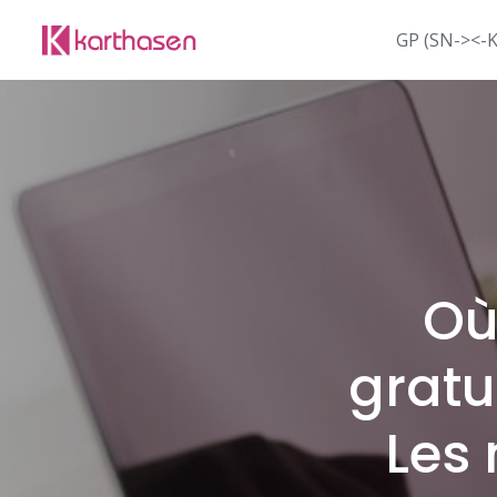
Skip
to
GP (SN-><-
content
Où
gratu
Les 