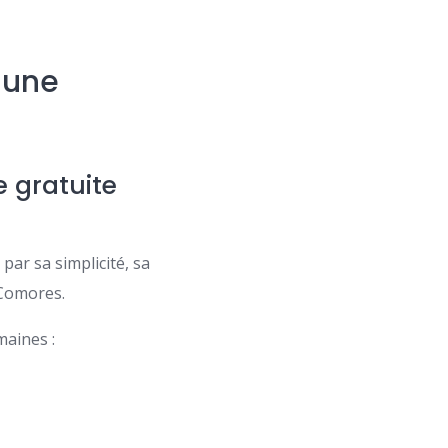
 une
 gratuite
par sa simplicité, sa
 Comores.
maines :